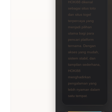
HOKI88 dikenal
sebagai situs toto
dan situs togel
terpercaya yang
menjadi pilihan
utama bagi para
pencari platform
ternama. Dengan
akses yang mudah,
sistem stabil, dan
tampilan sederhana,
HOKI88
menghadirkan
pengalaman yang
lebih nyaman dalam
satu tempat.