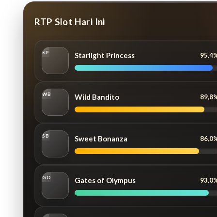
RTP Slot Hari Ini
SP
Starlight Princess
95,4
WB
Wild Bandito
89,8
SB
Sweet Bonanza
86,0
GO
Gates of Olympus
93,0