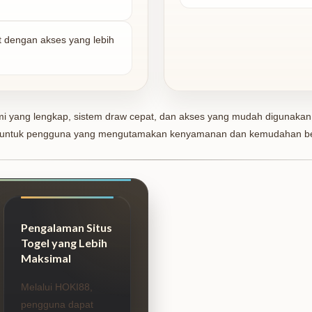
t dengan akses yang lebih
i yang lengkap, sistem draw cepat, dan akses yang mudah digunakan, 
a untuk pengguna yang mengutamakan kenyamanan dan kemudahan ber
Pengalaman Situs
Togel yang Lebih
Maksimal
Melalui HOKI88,
pengguna dapat