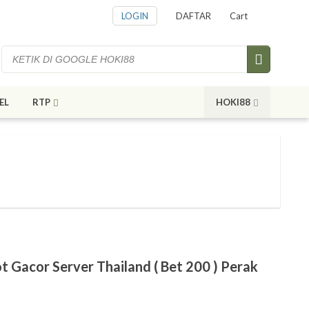
LOGIN
DAFTAR
Cart
EL
RTP
HOKI88
t Gacor Server Thailand ( Bet 200 ) Perak