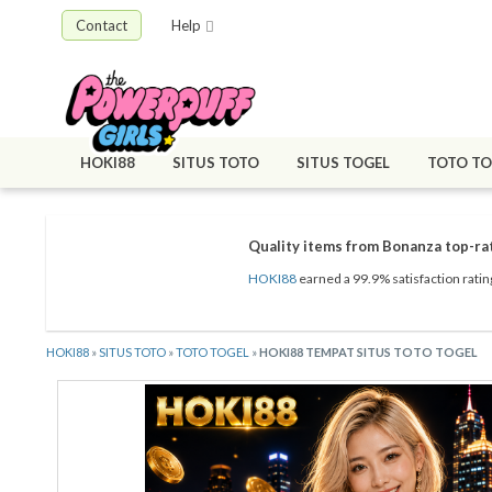
Contact
Help
HOKI88
SITUS TOTO
SITUS TOGEL
TOTO TO
Quality items from Bonanza top-rat
HOKI88
earned a 99.9% satisfaction rating
HOKI88
»
SITUS TOTO
»
TOTO TOGEL
»
HOKI88 TEMPAT SITUS TOTO TOGEL